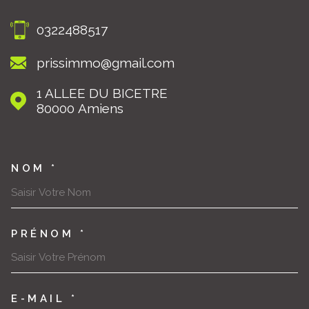
0322488517
prissimmo@gmail.com
1 ALLEE DU BICETRE
80000
Amiens
NOM *
TRAD_MELTEM_VOSCOORDON
PRÉNOM *