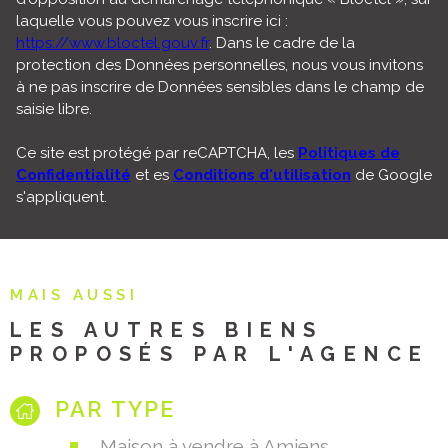
CNIL. Nous vous informons de l’existence de la liste
d'opposition au démarchage téléphonique « Bloctel », sur
laquelle vous pouvez vous inscrire ici :
https://www.bloctel.gouv.fr
. Dans le cadre de la
protection des Données personnelles, nous vous invitons
à ne pas inscrire de Données sensibles dans le champ de
saisie libre.
Ce site est protégé par reCAPTCHA, les
Politiques de
Confidentialité
et es
Conditions d'utilisation
de Google
s'appliquent.
MAIS AUSSI
LES AUTRES BIENS
PROPOSÉS PAR L'AGENCE
PAR TYPE