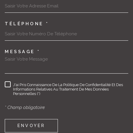
E-MAIL *
TÉLÉPHONE *
MESSAGE *
TRAD_MELTEM_VOREDEMAND
J'ai Pris Connaissance De La Politique De Confidentialité Et Des
RÈGLEMENTATION
Informations Relatives Au Traitement De Mes Données
Personnelles (*)
* Champ obligatoire