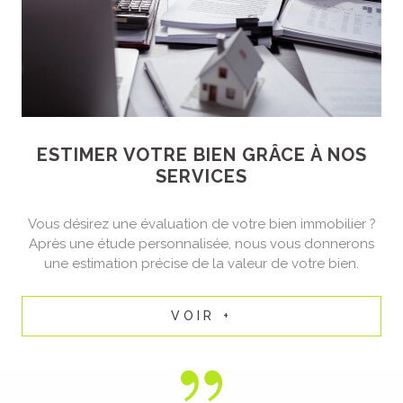
obtenir une première évaluation
rapide
Contactez-
nous
ESTIMER VOTRE BIEN
GRÂCE À NOS
Vous avez un projet immobilier ?
Nous sommes à votre disposition
SERVICES
pour toute vente immobilière
,
estimation immobilière en ligne
,
Vous désirez une évaluation de votre bien immobilier ?
location immobilière ou achat
Après une étude personnalisée, nous vous donnerons
immobilier. Retrouvez-nous à
1
une estimation précise de la valeur de votre bien.
Allée du Bicetre, 80000 Amiens,
contactez-nous au
03 22 48 85
1
7 ou par e-mail à
VOIR +
prissimmo@gmail.com
.