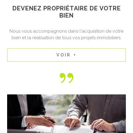
besoins. Parcourez nos
annonces
de location
et trouvez votre
logement idéal avec notre aide.
DEVENEZ PROPRIÉTAIRE
DE VOTRE
BIEN
Estimation
immobilière
Nous vous accompagnons dans l'acquisition de votre
bien et la réalisation de tous vos projets immobiliers.
Vous souhaitez
estimer votre
bien immobilier à Amiens ?
VOIR +
Priss'immo vous propose une
estimation immobilière gratuite et
précise, basée sur une étude
comparative de marché. Que vous
cherchiez à vendre un bien dans
la région ou simplement à évaluer
son bien, notre équipe vous
fournit une analyse détaillée et
transparente. Profitez également
de notre service
d’estimation
immobilière
en ligne
pour