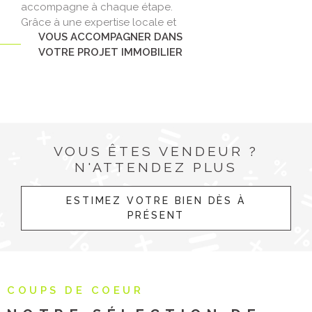
accompagne à chaque étape.
Grâce à une expertise locale et
VOUS ACCOMPAGNER DANS
une connaissance fine du marché,
VOTRE PROJET IMMOBILIER
nous couvrons Amiens Métropole
et ses environs :
Corbie, Albert,
Villers-Bretonneux, Ailly-sur-
Noye, Villers-Bocage, Conty,
Picquigny.
Chez Priss’immo, nous facilitons
VOUS ÊTES VENDEUR ?
votre projet immobilier avec un
N'ATTENDEZ PLUS
service personnalisé, que ce soit
pour acheter, vendre, louer ou
ESTIMEZ VOTRE BIEN DÈS À
faire une
estimation immobilière
PRÉSENT
à Amiens.
Découvrez nos
services
COUPS DE COEUR